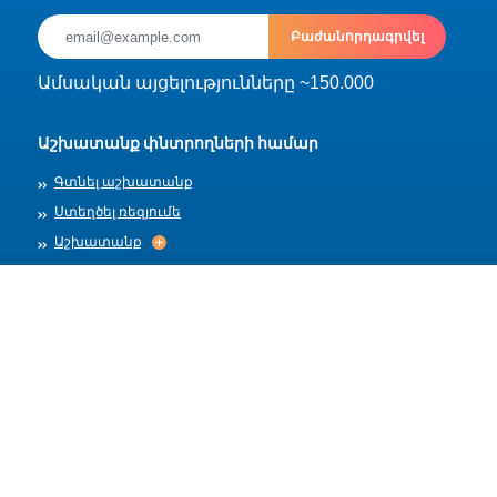
Բաժանորդագրվել
Ամսական այցելությունները ~150.000
Աշխատանք փնտրողների համար
Գտնել աշխատանք
Ստեղծել ռեզյումե
Աշխատանք
Աշխատանք
Արխիվ
Գործատուների համար
Տեղադրել աշխատանք
Աշխատանքի ձևանմուշներ
Մեր մասին
Աշխատանքի ընդունում
Աշխատանքի ընդունում
Հրապարակման կանոններ