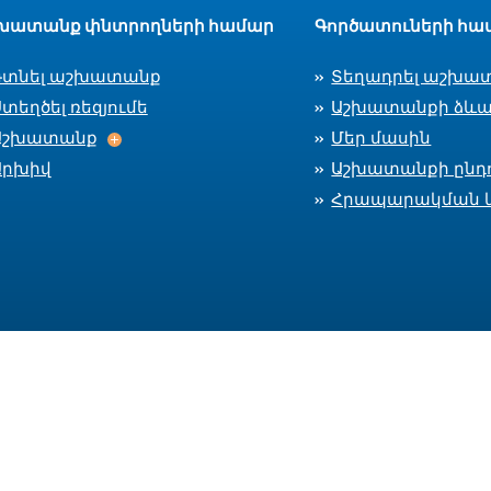
խատանք փնտրողների համար
Գործատուների հա
Գտնել աշխատանք
Տեղադրել աշխա
տեղծել ռեզյումե
Աշխատանքի ձևա
Աշխատանք
Աշխատանք
Մեր մասին
Արխիվ
Աշխատանքի ընդո
Հրապարակման 