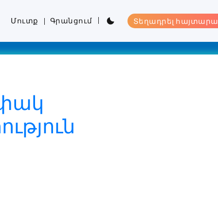
Մուտք
Գրանցում
Տեղադրել հայտարա
ափակ
ւթյուն