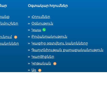
մար
Օգտակար հղումներ
տանք
Հղումներ
նմուշներ
Օգնություն
Կապ
Աշխատանքի ընդունում
Բովանդակություն
ւնում
Կայքից оգտվելու կանոնները
կանոններ
Գաղտնիության քաղաքականություն
Կարծիքներ
Կրթական
Կրթական
Այլ
Այլ
Մնալ կապի մեջ
Car
CareerC
CareerCenter Fa
CareerCente