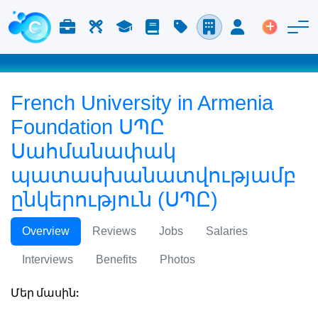
Աշխատանք և Կարիերա
Աշխատուժ
Ուսում
Բլոգ
Գնացուցակ
Ընկերություններ
Մուտք
Տեղադր
French University in Armenia
Foundation ՍՊԸ
Սահմանափակ
պատասխանատվությամբ
ընկերություն (ՍՊԸ)
Overview
Reviews
Jobs
Salaries
Interviews
Benefits
Photos
Մեր մասին: