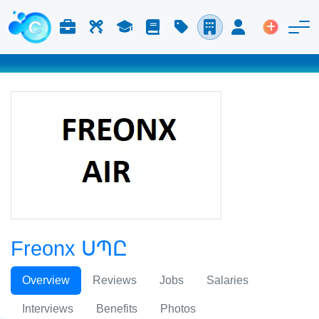
Աշխատանք և Կարիերա
Աշխատուժ
Ուսում
Բլոգ
Գնացուցակ
Ընկերություններ
Մուտք
Տեղադր
Freonx ՍՊԸ
Overview
Reviews
Jobs
Salaries
Interviews
Benefits
Photos