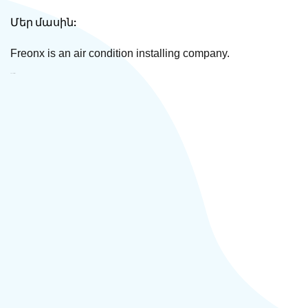
Մեր մասին:
Freonx is an air condition installing company.
Freonx ՍՊԸ