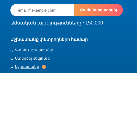
Բաժանորդագրվել
Ամսական այցելությունները ~150.000
Աշխատանք փնտրողների համար
Գտնել աշխատանք
Ստեղծել ռեզյումե
Աշխատանք
Աշխատանք
Արխիվ
Գործատուների համար
Տեղադրել աշխատանք
Աշխատանքի ձևանմուշներ
Մեր մասին
Աշխատանքի ընդունում
Աշխատանքի ընդունում
Հրապարակման կանոններ