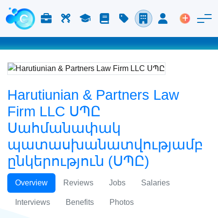
Աշխատանք և Կարիերա
Աշխատուժ
Ուսում
Բլոգ
Գնացուցակ
Ընկերություններ
Մուտք
Տեղադր
Harutiunian & Partners Law
Firm LLC ՍՊԸ
Սահմանափակ
պատասխանատվությամբ
ընկերություն (ՍՊԸ)
Overview
Reviews
Jobs
Salaries
Interviews
Benefits
Photos