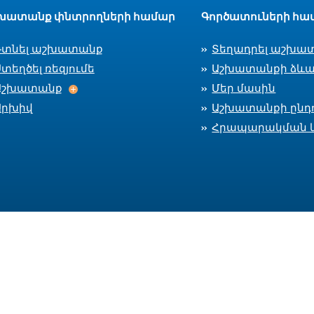
խատանք փնտրողների համար
Գործատուների հա
Գտնել աշխատանք
Տեղադրել աշխա
տեղծել ռեզյումե
Աշխատանքի ձևա
Աշխատանք
Աշխատանք
Մեր մասին
Արխիվ
Աշխատանքի ընդո
Հրապարակման 