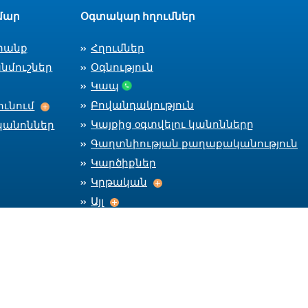
մար
Օգտակար հղումներ
տանք
Հղումներ
նմուշներ
Օգնություն
Կապ
Աշխատանքի ընդունում
Բովանդակություն
ւնում
Կայքից оգտվելու կանոնները
կանոններ
Գաղտնիության քաղաքականություն
Կարծիքներ
Կրթական
Կրթական
Այլ
Այլ
Մնալ կապի մեջ
Car
CareerC
CareerCenter Fa
CareerCente