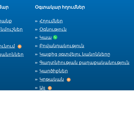
մար
Օգտակար հղումներ
տանք
Հղումներ
նմուշներ
Օգնություն
Կապ
Աշխատանքի ընդունում
Բովանդակություն
ւնում
Կայքից оգտվելու կանոնները
կանոններ
Գաղտնիության քաղաքականություն
Կարծիքներ
Կրթական
Կրթական
Այլ
Այլ
Մնալ կապի մեջ
Car
CareerC
CareerCenter Fa
CareerCente