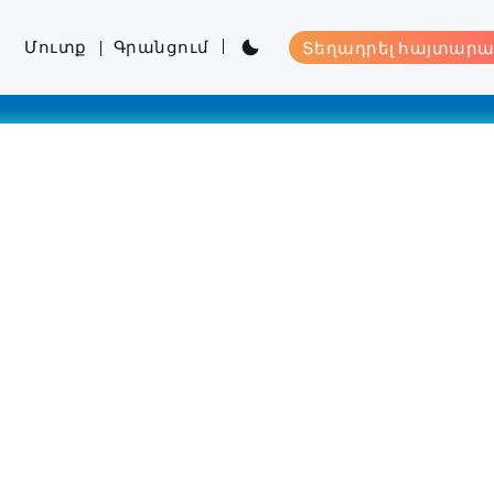
Մուտք
Գրանցում
Տեղադրել հայտարա