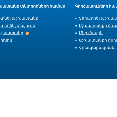
խատանք փնտրողների համար
Գործատուների հա
Գտնել աշխատանք
Տեղադրել աշխա
տեղծել ռեզյումե
Աշխատանքի ձևա
Աշխատանք
Աշխատանք
Մեր մասին
Արխիվ
Աշխատանքի ընդո
Հրապարակման 