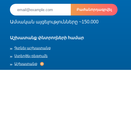
Բաժանորդագրվել
Ամսական այցելությունները ~150.000
Աշխատանք փնտրողների համար
Գտնել աշխատանք
Ստեղծել ռեզյումե
Աշխատանք
Աշխատանք
Արխիվ
Գործատուների համար
Տեղադրել աշխատանք
Աշխատանքի ձևանմուշներ
Մեր մասին
Աշխատանքի ընդունում
Աշխատանքի ընդունում
Հրապարակման կանոններ