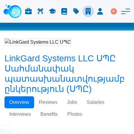
Աշխատանք և Կարիերա
Աշխատուժ
Ուսում
Բլոգ
Գնացուցակ
Ընկերություններ
Մուտք
Տեղադր
LinkGard Systems LLC ՍՊԸ
Սահմանափակ
պատասխանատվությամբ
ընկերություն (ՍՊԸ)
Overview
Reviews
Jobs
Salaries
Interviews
Benefits
Photos
LinkGard Systems LLC ՍՊԸ