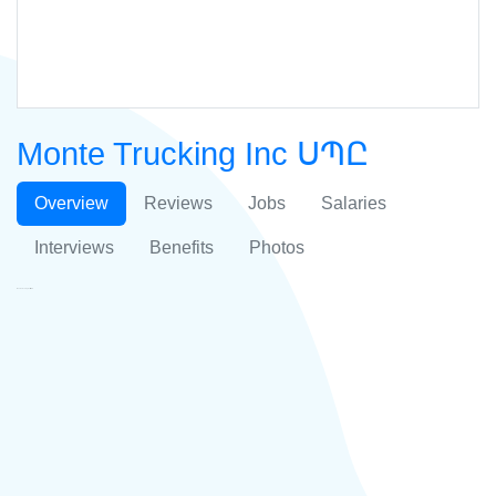
Monte Trucking Inc ՍՊԸ
Overview
Reviews
Jobs
Salaries
Interviews
Benefits
Photos
Monte Trucking Inc ՍՊԸ