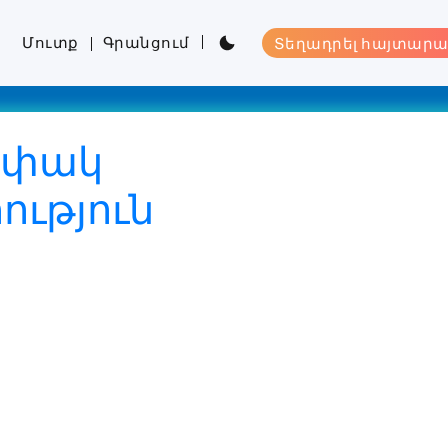
Մուտք
Գրանցում
Տեղադրել հայտարա
նափակ
ւթյուն