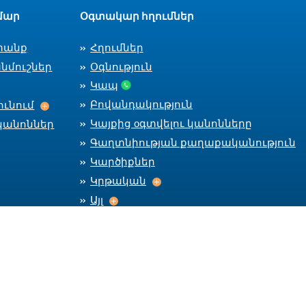
մար
Օգտակար հղումներ
տանք
Հղումներ
նմուշներ
Օգնություն
Կապ
Աշխատանքի ընդունում
Բովանդակություն
ւնում
Կայքից оգտվելու կանոնները
կանոններ
Գաղտնիության քաղաքականություն
Կարծիքներ
Կրթական
Կրթական
Այլ
Այլ
Մնալ կապի մեջ
Car
CareerC
CareerCenter Fa
CareerCente