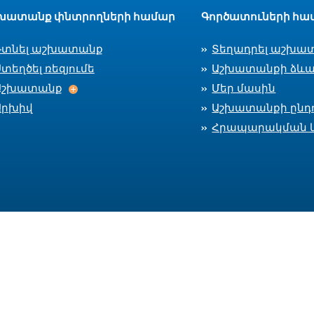
խատանք փնտրողների համար
Գործատուների հա
Գտնել աշխատանք
Տեղադրել աշխա
տեղծել ռեզյումե
Աշխատանքի ձևա
Աշխատանք
Աշխատանք
Մեր մասին
Արխիվ
Աշխատանքի ընդո
Հրապարակման 