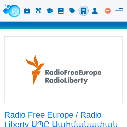
Աշխատանք և Կարիերա
Աշխատուժ
Ուսում
Բլոգ
Գնացուցակ
Ընկերություններ
Մուտք
Տեղադր
Radio Free Europe / Radio
Liberty ՍՊԸ Սահմանափակ