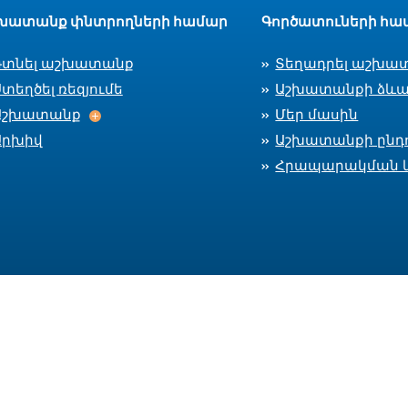
խատանք փնտրողների համար
Գործատուների հա
Գտնել աշխատանք
Տեղադրել աշխա
տեղծել ռեզյումե
Աշխատանքի ձևա
Աշխատանք
Աշխատանք
Մեր մասին
Արխիվ
Աշխատանքի ընդո
Հրապարակման 