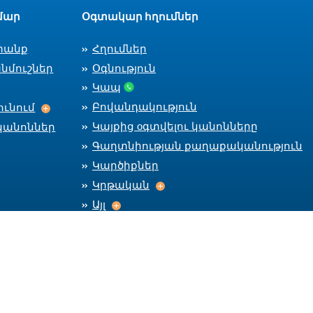
մար
Օգտակար հղումներ
տանք
Հղումներ
նմուշներ
Օգնություն
Կապ
Աշխատանքի ընդունում
Բովանդակություն
ւնում
Կայքից оգտվելու կանոնները
կանոններ
Գաղտնիության քաղաքականություն
Կարծիքներ
Կրթական
Կրթական
Այլ
Այլ
Մնալ կապի մեջ
Car
CareerC
CareerCenter Fa
CareerCente