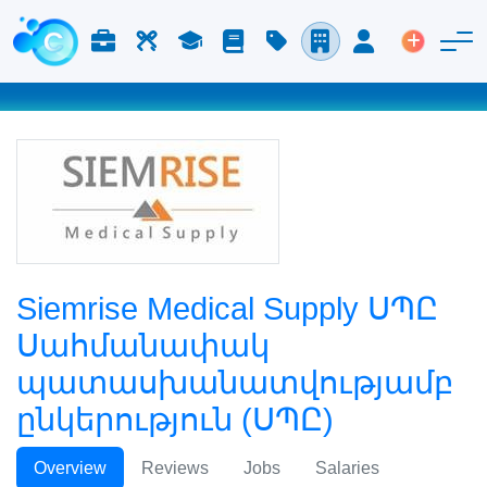
Աշխատանք և Կարիերա
Աշխատուժ
Ուսում
Բլոգ
Գնացուցակ
Ընկերություններ
Մուտք
Տեղադր
Siemrise Medical Supply ՍՊԸ
Սահմանափակ
պատասխանատվությամբ
ընկերություն (ՍՊԸ)
Overview
Reviews
Jobs
Salaries