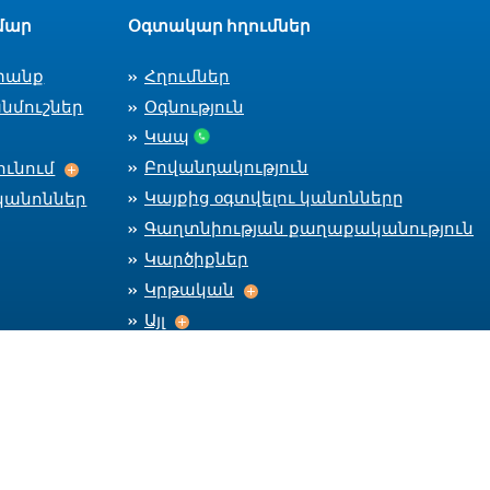
մար
Օգտակար հղումներ
տանք
Հղումներ
նմուշներ
Օգնություն
Կապ
Աշխատանքի ընդունում
Բովանդակություն
ւնում
Կայքից оգտվելու կանոնները
կանոններ
Գաղտնիության քաղաքականություն
Կարծիքներ
Կրթական
Կրթական
Այլ
Այլ
Մնալ կապի մեջ
Car
CareerC
CareerCenter Fa
CareerCente