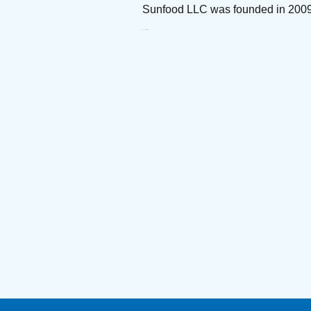
Sunfood LLC was founded in 2009.
Sunfood ՍՊԸ