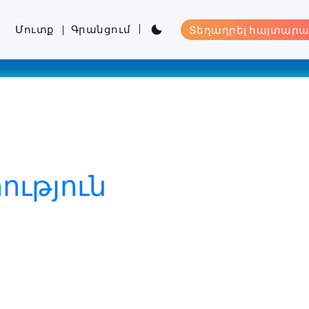
Մուտք
Գրանցում
Տեղադրել հայտարա
ւթյուն