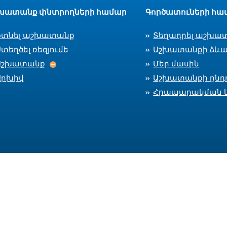
խատանք փնտրողների համար
Գործատուների հա
Գտնել աշխատանք
Տեղադրել աշխա
տեղծել ռեզյումե
Աշխատանքի ձևա
Աշխատանք
Աշխատանք
Մեր մասին
Արխիվ
Աշխատանքի ընդո
Հրապարակման 