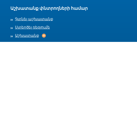
Աշխատանք փնտրողների համար
Գտնել աշխատանք
Ստեղծել ռեզյումե
Աշխատանք
Աշխատանք
Արխիվ
Գործատուների համար
Տեղադրել աշխատանք
Աշխատանքի ձևանմուշներ
Մեր մասին
Աշխատանքի ընդունում
Աշխատանքի ընդունում
Հրապարակման կանոններ
Օգտակար հղումներ
Հղումներ
Օգնություն