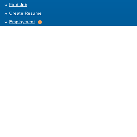
Find Job
Create Resume
Employment
Employment
Archives
For Employers
Post Job
Job Templates
About Us
Hiring
Hiring
Posting Rules
Helpful Resources
Links
Help
Contact Us
Table of Content