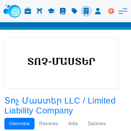
Jobs & Careers
Labor
Study
Blog
Pricing
Companies
Login
Post an 
Տոչ Մաստեր LLC / Limited
Liability Company
Overview
Reviews
Jobs
Salaries