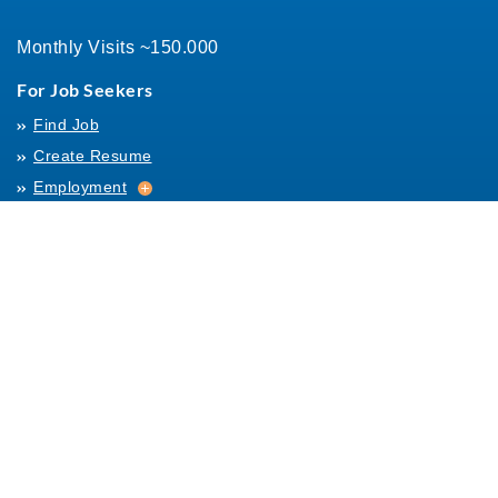
Monthly Visits ~150.000
For Job Seekers
Find Job
Create Resume
Employment
Employment
Archives
For Employers
Post Job
Job Templates
About Us
Hiring
Hiring
Posting Rules
Helpful Resources