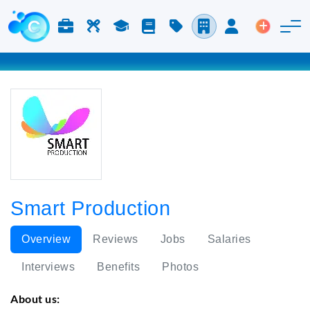
Jobs & Careers
Labor
Study
Blog
Pricing
Companies
Login
Post an 
Smart Production
Overview
Reviews
Jobs
Salaries
Interviews
Benefits
Photos
About us: