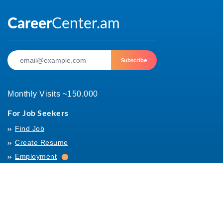
Subscribe
Monthly Visits ~150.000
For Job Seekers
Find Job
Create Resume
Employment
Employment
Archives
For Employers
Post Job
Job Templates