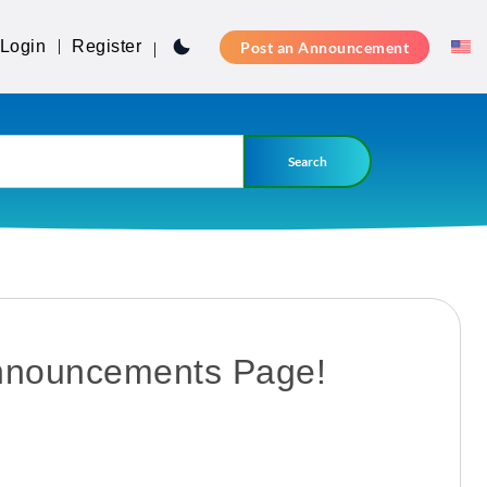
Login
Register
Post an Announcement
Search
nnouncements Page!