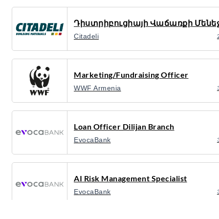
Դիստրիբուցիայի Վաճառքի Մենե
Citadeli
Marketing/Fundraising Officer
WWF Armenia
Loan Officer Dilijan Branch
EvocaBank
AI Risk Management Specialist
EvocaBank