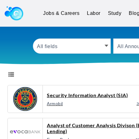
Jobs and Careers
Jobs & Careers
Labor
Study
Blo
All fields
All Anno
Security Information Analyst (SIA)
Armobil
3
Analyst of Customer Analysis Divison (
Lending)