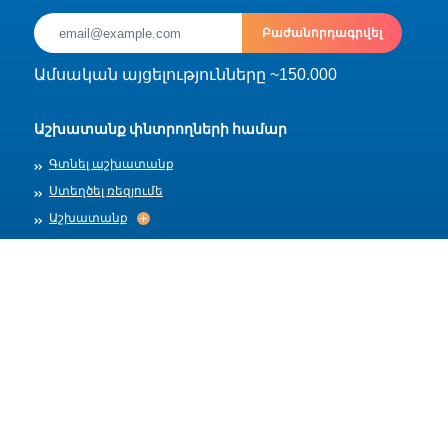
Բաժանորդագրվել
Ամսական այցելությունները ~150.000
Աշխատանք փնտրողների համար
Գտնել աշխատանք
Ստեղծել ռեզյումե
Աշխատանք
Աշխատանք
Արխիվ
Գործատուների համար
Տեղադրել աշխատանք
Աշխատանքի ձևանմուշներ
Մեր մասին
Աշխատանքի ընդունում
Աշխատանքի ընդունում
Հրապարակման կանոններ