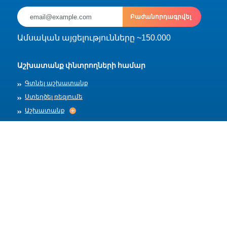
Բաժանորդագրվել
Ամսական այցելությունները ~150.000
Աշխատանք փնտրողների համար
Գտնել աշխատանք
Ստեղծել ռեզյումե
Աշխատանք
Աշխատանք
Արխիվ
Գործատուների համար
Տեղադրել աշխատանք
Աշխատանքի ձևանմուշներ
Մեր մասին
Աշխատանքի ընդունում
Աշխատանքի ընդունում
Հրապարակման կանոններ