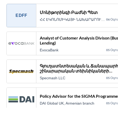
Մոնիթորինգի Բաժնի Պետ
EDFF
ՀՀ ԷԿՈՆՈՄԻԿԱՅԻ ՆԱԽԱՐԱՐՈՒԹՅԱՆ «ՏՆՏԵՍԱԿԱՆ ԶԱՐԳԱՑՄԱՆ ԵՎ ՖԻՆԱՆՍԱՎՈՐՄԱՆ ԿԱՌՈՒՅՑ» ՀԻՄՆԱՐԿ Պետական կառավարչական հիմնարկ
06 Օգո
Analyst of Customer Analysis Divison (Bu
Lending)
EvocaBank
05 Օգո
Գյուղատնտեսական և Ճանապար
շինարարական տեխնիկաների
սպասարկման և ետ երաշխիքային
Specmash LLC
05 Օգո
սպասարկման Սերվիս մենեջեր
Policy Advisor for the SIGMA Programme
DAI Global UK, Armenian branch
05 Օգո