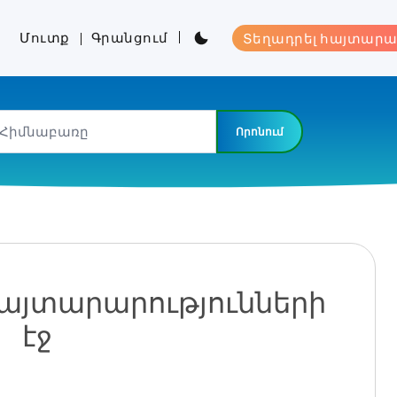
Մուտք
Գրանցում
Տեղադրել հայտարա
Որոնում
հայտարարությունների
էջ