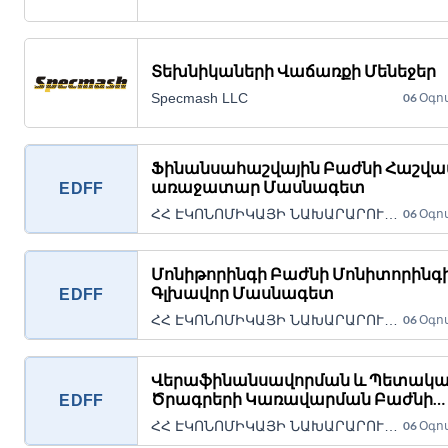
Տեխնիկաների Վաճառքի Մենեջեր
Specmash LLC
06 Օգո
Ֆինանսահաշվային Բաժնի Հաշվ
առաջատար Մասնագետ
EDFF
ՀՀ ԷԿՈՆՈՄԻԿԱՅԻ ՆԱԽԱՐԱՐՈՒԹՅԱՆ «ՏՆՏԵՍԱԿԱՆ ԶԱՐԳԱՑՄԱՆ ԵՎ ՖԻՆԱՆՍԱՎՈՐՄԱՆ ԿԱՌՈՒՅՑ» ՀԻՄՆԱՐԿ Պետական կառավարչական հիմնարկ
06 Օգո
Մոնիթորինգի Բաժնի Մոնիտորինգ
Գլխավոր Մասնագետ
EDFF
ՀՀ ԷԿՈՆՈՄԻԿԱՅԻ ՆԱԽԱՐԱՐՈՒԹՅԱՆ «ՏՆՏԵՍԱԿԱՆ ԶԱՐԳԱՑՄԱՆ ԵՎ ՖԻՆԱՆՍԱՎՈՐՄԱՆ ԿԱՌՈՒՅՑ» ՀԻՄՆԱՐԿ Պետական կառավարչական հիմնարկ
06 Օգո
Վերաֆինանսավորման և Պետակ
Ծրագրերի Կառավարման Բաժնի
EDFF
Տնտեսագետ-գլխավոր Մասնագե
ՀՀ ԷԿՈՆՈՄԻԿԱՅԻ ՆԱԽԱՐԱՐՈՒԹՅԱՆ «ՏՆՏԵՍԱԿԱՆ ԶԱՐԳԱՑՄԱՆ ԵՎ ՖԻՆԱՆՍԱՎՈՐՄԱՆ ԿԱՌՈՒՅՑ» ՀԻՄՆԱՐԿ Պետական կառավարչական հիմնարկ
06 Օգո