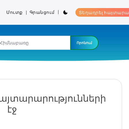
Մուտք
Գրանցում
Տեղադրել հայտարա
Որոնում
հայտարարությունների
էջ