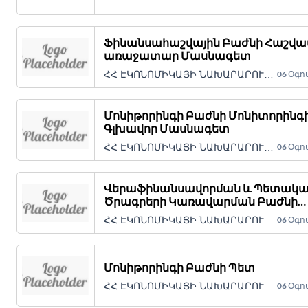
Ֆինանսահաշվային Բաժնի Հաշվ
առաջատար Մասնագետ
ՀՀ ԷԿՈՆՈՄԻԿԱՅԻ ՆԱԽԱՐԱՐՈՒԹՅԱՆ «ՏՆՏԵՍԱԿԱՆ ԶԱՐԳԱՑՄԱՆ ԵՎ ՖԻՆԱՆՍԱՎՈՐՄԱՆ ԿԱՌՈՒՅՑ» ՀԻՄՆԱՐԿ Պետական կառավարչական հիմնարկ
06 Օգո
Մոնիթորինգի Բաժնի Մոնիտորինգ
Գլխավոր Մասնագետ
ՀՀ ԷԿՈՆՈՄԻԿԱՅԻ ՆԱԽԱՐԱՐՈՒԹՅԱՆ «ՏՆՏԵՍԱԿԱՆ ԶԱՐԳԱՑՄԱՆ ԵՎ ՖԻՆԱՆՍԱՎՈՐՄԱՆ ԿԱՌՈՒՅՑ» ՀԻՄՆԱՐԿ Պետական կառավարչական հիմնարկ
06 Օգո
Վերաֆինանսավորման և Պետակ
Ծրագրերի Կառավարման Բաժնի
Տնտեսագետ-գլխավոր Մասնագե
ՀՀ ԷԿՈՆՈՄԻԿԱՅԻ ՆԱԽԱՐԱՐՈՒԹՅԱՆ «ՏՆՏԵՍԱԿԱՆ ԶԱՐԳԱՑՄԱՆ ԵՎ ՖԻՆԱՆՍԱՎՈՐՄԱՆ ԿԱՌՈՒՅՑ» ՀԻՄՆԱՐԿ Պետական կառավարչական հիմնարկ
06 Օգո
Մոնիթորինգի Բաժնի Պետ
ՀՀ ԷԿՈՆՈՄԻԿԱՅԻ ՆԱԽԱՐԱՐՈՒԹՅԱՆ «ՏՆՏԵՍԱԿԱՆ ԶԱՐԳԱՑՄԱՆ ԵՎ ՖԻՆԱՆՍԱՎՈՐՄԱՆ ԿԱՌՈՒՅՑ» ՀԻՄՆԱՐԿ Պետական կառավարչական հիմնարկ
06 Օգո