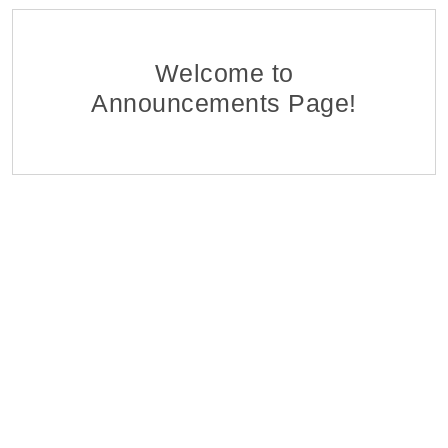
Ֆինանսահաշվային Բաժնի Հաշվապահ-առաջա
EDFF
Հ ԷԿՈՆՈՄԻԿԱՅԻ ՆԱԽԱՐԱՐՈՒԹՅԱՆ «ՏՆՏԵՍԱԿԱՆ ԶԱՐԳԱ
06 Aug 2026
Welcome to
Announcements Page!
Մոնիթորինգի Բաժնի Մոնիտորինգի Գլխավոր Մ
EDFF
Հ ԷԿՈՆՈՄԻԿԱՅԻ ՆԱԽԱՐԱՐՈՒԹՅԱՆ «ՏՆՏԵՍԱԿԱՆ ԶԱՐԳԱ
06 Aug 2026
Վերաֆինանսավորման և Պետական Ծրագրերի
EDFF
Հ ԷԿՈՆՈՄԻԿԱՅԻ ՆԱԽԱՐԱՐՈՒԹՅԱՆ «ՏՆՏԵՍԱԿԱՆ ԶԱՐԳԱ
06 Aug 2026
Մոնիթորինգի Բաժնի Պետ
EDFF
Հ ԷԿՈՆՈՄԻԿԱՅԻ ՆԱԽԱՐԱՐՈՒԹՅԱՆ «ՏՆՏԵՍԱԿԱՆ ԶԱՐԳԱ
06 Aug 2026
Analyst of Customer Analysis Divison (Business Lending
EvocaBank
05 Aug 2026