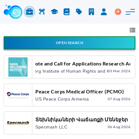
Jobs & Careers
Labor
Study
Blog
Pricing
Companies
Login
Post an 
Jobs and Careers
All fields
OPEN SEARCH
All Announcement Types
Concept Note and Call for Applications Research Acad
Raoul Wallenberg Institute of Human Rights and Humanitarian 
03 Mar 2026
Search
Peace Corps Medical Officer (PCMO)
US Peace Corps Armenia
07 Aug 2026
Տեխնիկաների Վաճառքի Մենեջեր
Specmash LLC
06 Aug 2026