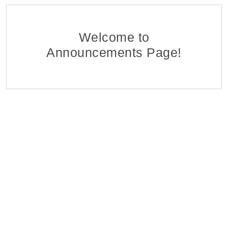
Մոնիթորինգի Բաժնի Մոնիտորինգի Գլխավոր Մ
EDFF
Հ ԷԿՈՆՈՄԻԿԱՅԻ ՆԱԽԱՐԱՐՈՒԹՅԱՆ «ՏՆՏԵՍԱԿԱՆ ԶԱՐԳ
06 Aug 2026
Welcome to
Announcements Page!
Վերաֆինանսավորման և Պետական Ծրագրերի
EDFF
Հ ԷԿՈՆՈՄԻԿԱՅԻ ՆԱԽԱՐԱՐՈՒԹՅԱՆ «ՏՆՏԵՍԱԿԱՆ ԶԱՐԳ
06 Aug 2026
Մոնիթորինգի Բաժնի Պետ
EDFF
Հ ԷԿՈՆՈՄԻԿԱՅԻ ՆԱԽԱՐԱՐՈՒԹՅԱՆ «ՏՆՏԵՍԱԿԱՆ ԶԱՐԳ
06 Aug 2026
Analyst of Customer Analysis Divison (Business Lending
EvocaBank
05 Aug 2026
Գյուղատնտեսական և Ճանապարհա-շինարարական 
Specmash LLC
05 Aug 2026