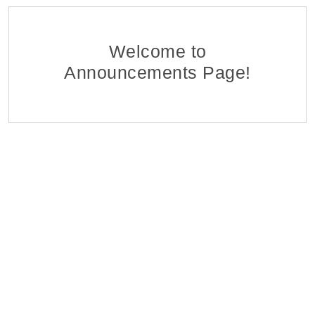
Ֆինանսահաշվային Բաժնի Հաշվապահ-առաջա
EDFF
Հ ԷԿՈՆՈՄԻԿԱՅԻ ՆԱԽԱՐԱՐՈՒԹՅԱՆ «ՏՆՏԵՍԱԿԱՆ ԶԱՐԳԱ
06 Aug 2026
Welcome to
Announcements Page!
Մոնիթորինգի Բաժնի Մոնիտորինգի Գլխավոր Մ
EDFF
Հ ԷԿՈՆՈՄԻԿԱՅԻ ՆԱԽԱՐԱՐՈՒԹՅԱՆ «ՏՆՏԵՍԱԿԱՆ ԶԱՐԳԱ
06 Aug 2026
Վերաֆինանսավորման և Պետական Ծրագրերի
EDFF
Հ ԷԿՈՆՈՄԻԿԱՅԻ ՆԱԽԱՐԱՐՈՒԹՅԱՆ «ՏՆՏԵՍԱԿԱՆ ԶԱՐԳԱ
06 Aug 2026
Մոնիթորինգի Բաժնի Պետ
EDFF
Հ ԷԿՈՆՈՄԻԿԱՅԻ ՆԱԽԱՐԱՐՈՒԹՅԱՆ «ՏՆՏԵՍԱԿԱՆ ԶԱՐԳԱ
06 Aug 2026
Analyst of Customer Analysis Divison (Business Lending
EvocaBank
05 Aug 2026