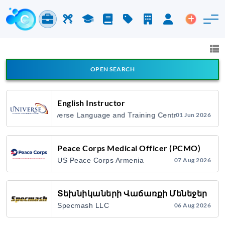
Jobs & Careers
Labor
Study
Blog
Pricing
Companies
Login
Post an 
Jobs and Careers
All fields
OPEN SEARCH
All Announcement Types
English Instructor
Universe Language and Training Centre
01 Jun 2026
Search
Peace Corps Medical Officer (PCMO)
US Peace Corps Armenia
07 Aug 2026
Տեխնիկաների Վաճառքի Մենեջեր
Specmash LLC
06 Aug 2026