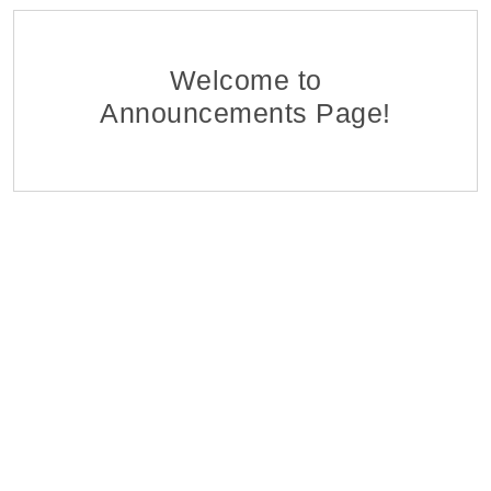
Ֆինանսահաշվային Բաժնի Հաշվապահ-առաջա
EDFF
Հ ԷԿՈՆՈՄԻԿԱՅԻ ՆԱԽԱՐԱՐՈՒԹՅԱՆ «ՏՆՏԵՍԱԿԱՆ ԶԱՐԳԱ
06 Aug 2026
Welcome to
Announcements Page!
Մոնիթորինգի Բաժնի Մոնիտորինգի Գլխավոր Մ
EDFF
Հ ԷԿՈՆՈՄԻԿԱՅԻ ՆԱԽԱՐԱՐՈՒԹՅԱՆ «ՏՆՏԵՍԱԿԱՆ ԶԱՐԳԱ
06 Aug 2026
Վերաֆինանսավորման և Պետական Ծրագրերի
EDFF
Հ ԷԿՈՆՈՄԻԿԱՅԻ ՆԱԽԱՐԱՐՈՒԹՅԱՆ «ՏՆՏԵՍԱԿԱՆ ԶԱՐԳԱ
06 Aug 2026
Մոնիթորինգի Բաժնի Պետ
EDFF
Հ ԷԿՈՆՈՄԻԿԱՅԻ ՆԱԽԱՐԱՐՈՒԹՅԱՆ «ՏՆՏԵՍԱԿԱՆ ԶԱՐԳԱ
06 Aug 2026
Analyst of Customer Analysis Divison (Business Lending
EvocaBank
05 Aug 2026