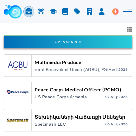
Jobs & Careers
Labor
Study
Blog
Pricing
Companies
Login
Post an 
Jobs and Careers
All fields
OPEN SEARCH
All Announcement Types
Multimedia Producer
Armenian General Benevolent Union (AGBU), Armenia
06 April 2026
Search
Peace Corps Medical Officer (PCMO)
US Peace Corps Armenia
07 Aug 2026
Տեխնիկաների Վաճառքի Մենեջեր
Specmash LLC
06 Aug 2026