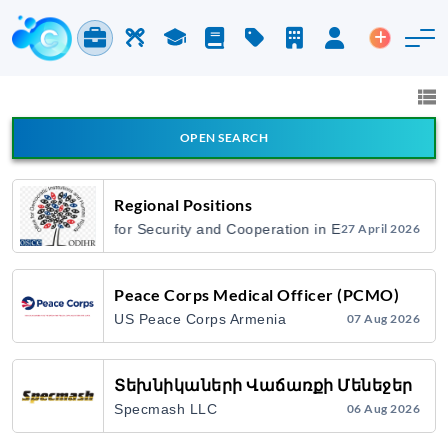
Jobs & Careers
Labor
Study
Blog
Pricing
Companies
Login
Post an 
Jobs and Careers
All fields
OPEN SEARCH
All Announcement Types
Regional Positions
Organization for Security and Cooperation in Europe / Office f
27 April 2026
Search
Peace Corps Medical Officer (PCMO)
US Peace Corps Armenia
07 Aug 2026
Տեխնիկաների Վաճառքի Մենեջեր
Specmash LLC
06 Aug 2026