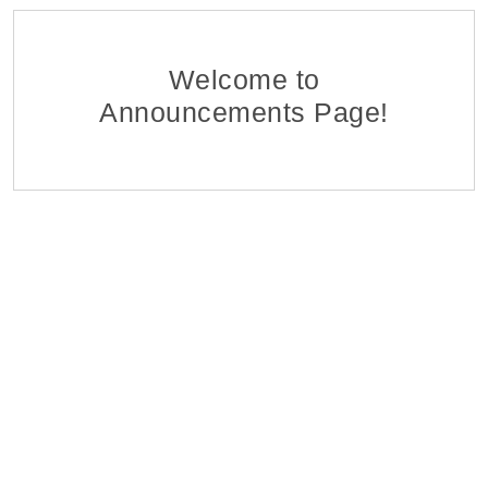
Ֆինանսահաշվային Բաժնի Հաշվապահ-առաջա
EDFF
Հ ԷԿՈՆՈՄԻԿԱՅԻ ՆԱԽԱՐԱՐՈՒԹՅԱՆ «ՏՆՏԵՍԱԿԱՆ ԶԱՐԳԱ
06 Aug 2026
Welcome to
Announcements Page!
Մոնիթորինգի Բաժնի Մոնիտորինգի Գլխավոր Մ
EDFF
Հ ԷԿՈՆՈՄԻԿԱՅԻ ՆԱԽԱՐԱՐՈՒԹՅԱՆ «ՏՆՏԵՍԱԿԱՆ ԶԱՐԳԱ
06 Aug 2026
Վերաֆինանսավորման և Պետական Ծրագրերի
EDFF
Հ ԷԿՈՆՈՄԻԿԱՅԻ ՆԱԽԱՐԱՐՈՒԹՅԱՆ «ՏՆՏԵՍԱԿԱՆ ԶԱՐԳԱ
06 Aug 2026
Մոնիթորինգի Բաժնի Պետ
EDFF
Հ ԷԿՈՆՈՄԻԿԱՅԻ ՆԱԽԱՐԱՐՈՒԹՅԱՆ «ՏՆՏԵՍԱԿԱՆ ԶԱՐԳԱ
06 Aug 2026
Analyst of Customer Analysis Divison (Business Lending
EvocaBank
05 Aug 2026