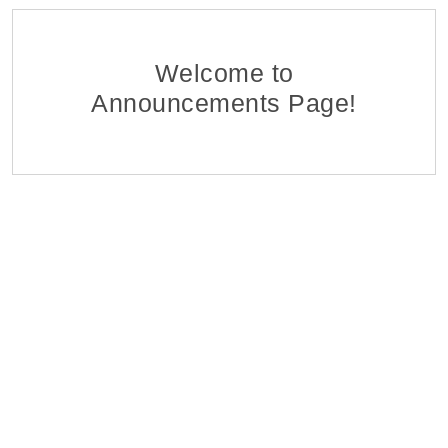
Ֆինանսահաշվային Բաժնի Հաշվապահ-առաջա
EDFF
Հ ԷԿՈՆՈՄԻԿԱՅԻ ՆԱԽԱՐԱՐՈՒԹՅԱՆ «ՏՆՏԵՍԱԿԱՆ ԶԱՐԳԱ
06 Aug 2026
Welcome to
Announcements Page!
Մոնիթորինգի Բաժնի Մոնիտորինգի Գլխավոր Մ
EDFF
Հ ԷԿՈՆՈՄԻԿԱՅԻ ՆԱԽԱՐԱՐՈՒԹՅԱՆ «ՏՆՏԵՍԱԿԱՆ ԶԱՐԳԱ
06 Aug 2026
Վերաֆինանսավորման և Պետական Ծրագրերի
EDFF
Հ ԷԿՈՆՈՄԻԿԱՅԻ ՆԱԽԱՐԱՐՈՒԹՅԱՆ «ՏՆՏԵՍԱԿԱՆ ԶԱՐԳԱ
06 Aug 2026
Մոնիթորինգի Բաժնի Պետ
EDFF
Հ ԷԿՈՆՈՄԻԿԱՅԻ ՆԱԽԱՐԱՐՈՒԹՅԱՆ «ՏՆՏԵՍԱԿԱՆ ԶԱՐԳԱ
06 Aug 2026
Analyst of Customer Analysis Divison (Business Lending
EvocaBank
05 Aug 2026