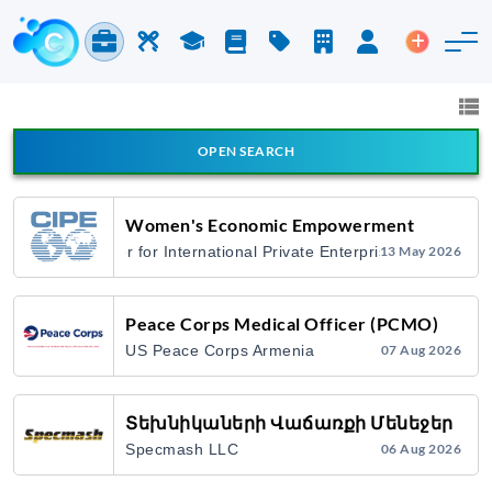
Jobs & Careers
Labor
Study
Blog
Pricing
Companies
Login
Post an 
Jobs and Careers
All fields
OPEN SEARCH
All Announcement Types
Women's Economic Empowerment
Center for International Private Enterprise
13 May 2026
Search
Peace Corps Medical Officer (PCMO)
US Peace Corps Armenia
07 Aug 2026
Տեխնիկաների Վաճառքի Մենեջեր
Specmash LLC
06 Aug 2026