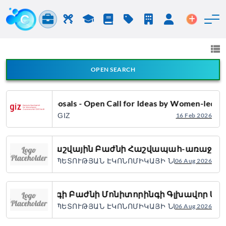
Jobs & Careers
Labor
Study
Blog
Pricing
Companies
Login
Post an 
Jobs and Careers
All fields
OPEN SEARCH
All Announcement Types
Call for Proposals - Open Call for Ideas by Women-led 
GIZ
16 Feb 2026
Search
Ֆինանսահաշվային Բաժնի Հաշվապահ-առաջա
ՏԱՆԻ ՀԱՆՐԱՊԵՏՈՒԹՅԱՆ ԷԿՈՆՈՄԻԿԱՅԻ ՆԱԽԱՐԱՐՈՒԹՅ
06 Aug 2026
Մոնիթորինգի Բաժնի Մոնիտորինգի Գլխավոր Մ
ՏԱՆԻ ՀԱՆՐԱՊԵՏՈՒԹՅԱՆ ԷԿՈՆՈՄԻԿԱՅԻ ՆԱԽԱՐԱՐՈՒԹՅ
06 Aug 2026