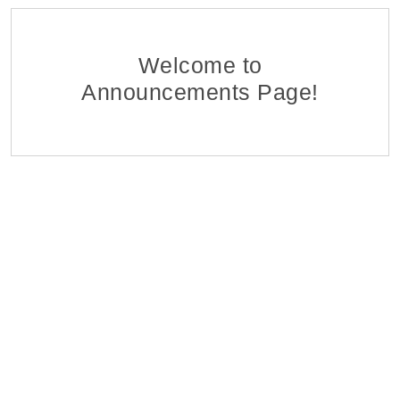
Policy Advisor for the SIGMA Programme
DAI Global UK, Armenian branch
05 Aug 2026
Welcome to
Announcements Page!
Research Programs Assistant
The Caucasus Research Resource Center-Armenia (CRRC)
03 Aug 2026
Կորպորատիվ Վաճառքի Մենեջեր (B2B)
Citadeli
27 Jul 2026
Դիստրիբուցիայի Վաճառքի Մենեջեր
Citadeli
27 Jul 2026
Marketing/Fundraising Officer
WWF Armenia
31 Jul 2026