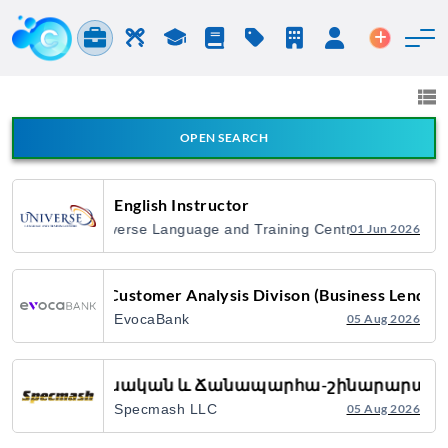
Jobs & Careers
Labor
Study
Blog
Pricing
Companies
Login
Post an 
Jobs and Careers
All fields
OPEN SEARCH
All Announcement Types
English Instructor
Universe Language and Training Centre
01 Jun 2026
Search
Analyst of Customer Analysis Divison (Business Lending
EvocaBank
05 Aug 2026
Գյուղատնտեսական և Ճանապարհա-շինարարական 
Specmash LLC
05 Aug 2026