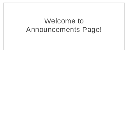
Մոնիթորինգի Բաժնի Մոնիտորինգի Գլխավոր Մ
Հ ԷԿՈՆՈՄԻԿԱՅԻ ՆԱԽԱՐԱՐՈՒԹՅԱՆ «ՏՆՏԵՍԱԿԱՆ ԶԱՐԳԱ
06 Aug 2026
Welcome to
Announcements Page!
Վերաֆինանսավորման և Պետական Ծրագրերի
Հ ԷԿՈՆՈՄԻԿԱՅԻ ՆԱԽԱՐԱՐՈՒԹՅԱՆ «ՏՆՏԵՍԱԿԱՆ ԶԱՐԳԱ
06 Aug 2026
Մոնիթորինգի Բաժնի Պետ
Հ ԷԿՈՆՈՄԻԿԱՅԻ ՆԱԽԱՐԱՐՈՒԹՅԱՆ «ՏՆՏԵՍԱԿԱՆ ԶԱՐԳԱ
06 Aug 2026
Analyst of Customer Analysis Divison (Business Lending
EvocaBank
05 Aug 2026
Գյուղատնտեսական և Ճանապարհա-շինարարական 
Specmash LLC
05 Aug 2026