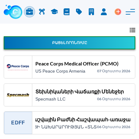
Աշխատանք և Կարիերա
Աշխատուժ
Ուսում
Բլոգ
Գնացուցակ
Ընկերություններ
Մուտք
Տեղադր
Աշխատանք և կարիերա
Բոլոր ոլորտները
ԲԱՑԵԼ ՈՐՈՆՈՒՄԸ
Հայտարարության բոլոր տեսակները
Peace Corps Medical Officer (PCMO)
US Peace Corps Armenia
07 Օգոստոս 2026
Որոնում
Տեխնիկաների Վաճառքի Մենեջեր
Specmash LLC
06 Օգոստոս 2026
Ֆինանսահաշվային Բաժնի Հաշվապահ-առաջատ
EDFF
ՀՀ ԷԿՈՆՈՄԻԿԱՅԻ ՆԱԽԱՐԱՐՈՒԹՅԱՆ «ՏՆՏԵՍԱԿԱՆ ԶԱՐԳԱՑ
06 Օգոստոս 2026