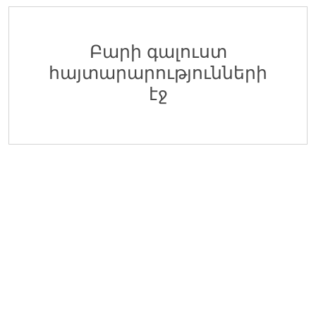
Մոնիթորինգի Բաժնի Մոնիտորինգի Գլխավոր Մա
EDFF
ՀՀ ԷԿՈՆՈՄԻԿԱՅԻ ՆԱԽԱՐԱՐՈՒԹՅԱՆ «ՏՆՏԵՍԱԿԱՆ ԶԱՐԳԱՑ
06 Օգոստոս 2026
Բարի գալուստ
հայտարարությունների
Վերաֆինանսավորման և Պետական Ծրագրերի 
EDFF
էջ
ՀՀ ԷԿՈՆՈՄԻԿԱՅԻ ՆԱԽԱՐԱՐՈՒԹՅԱՆ «ՏՆՏԵՍԱԿԱՆ ԶԱՐԳԱՑ
06 Օգոստոս 2026
Մոնիթորինգի Բաժնի Պետ
EDFF
ՀՀ ԷԿՈՆՈՄԻԿԱՅԻ ՆԱԽԱՐԱՐՈՒԹՅԱՆ «ՏՆՏԵՍԱԿԱՆ ԶԱՐԳԱՑ
06 Օգոստոս 2026
Analyst of Customer Analysis Divison (Business Lending)
EvocaBank
05 Օգոստոս 2026
Գյուղատնտեսական և Ճանապարհա-շինարարական տ
Specmash LLC
05 Օգոստոս 2026